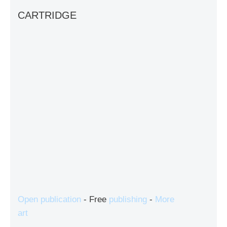
CARTRIDGE
Open publication
- Free
publishing
-
More
art