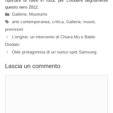
riportare la nave in rotta, per chiudere degnamente
questo nero 2012.
Categorie
Gallerie
,
Museums
Tag
arte contemporanea
,
critica
,
Gallerie
,
musei
,
previsioni
L’origine: un intervento di Chiara Mu e Baldo
Diodato
Olek protagonista di un nuovo spot Samsung
Lascia un commento
Commento