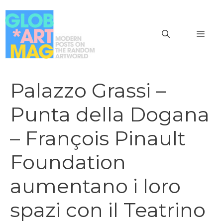
Vai
al
MEN
contenuto
Palazzo Grassi –
Punta della Dogana
– François Pinault
Foundation
aumentano i loro
spazi con il Teatrino