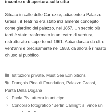
incontro e di apertura sulla città
Situato in calle delle Carrozze, adiacente a Palazzo
Grassi, il Teatrino era stato inizialmente concepito
come giardino del palazzo, nel 1857. Un secolo più
tardi è stato trasformato in un teatro di verdura,
ristrutturato e coperto nel 1961. Abbandonato da oltre
vent’anni e precisamente nel 1983, da allora è rimasto
chiuso al pubblico.
Categorie
Istituzioni private
,
Must See Exhibitions
Tag
François Pinault Foundation
,
Palazzo Grassi
,
Punta Della Dogana
Paola Pivi atterra in anticipo
Concorso fotografico “Berlin Calling”: si vince un