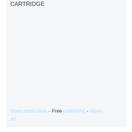
CARTRIDGE
Open publication
- Free
publishing
-
More
art