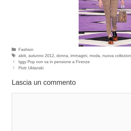
Categorie
Fashion
Tag
abiti
,
autunno 2012
,
donna
,
immagini
,
moda
,
nuova collezio
Iggy Pop non va in pensione a Firenze
Piotr Uklanski
Lascia un commento
Commento