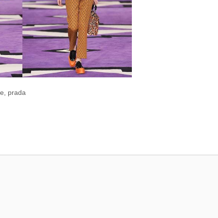
ne
,
prada