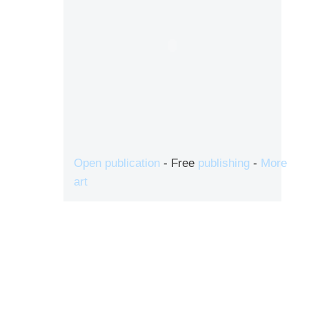
Open publication
- Free
publishing
-
More
art