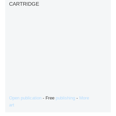
CARTRIDGE
Open publication
- Free
publishing
-
More
art