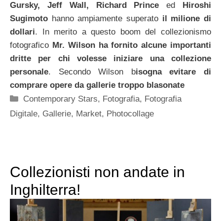
Gursky, Jeff Wall, Richard Prince
ed
Hiroshi
Sugimoto
hanno ampiamente superato
il milione di
dollari
. In merito a questo boom del collezionismo
fotografico
Mr. Wilson ha fornito alcune importanti
dritte per chi volesse iniziare una collezione
personale
. Secondo Wilson b
isogna evitare di
comprare opere da gallerie troppo blasonate
Categorie
Contemporary Stars
,
Fotografia
,
Fotografia
Digitale
,
Gallerie
,
Market
,
Photocollage
Collezionisti non andate in
Inghilterra!