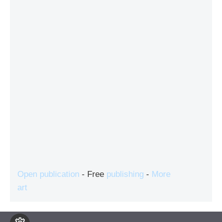
Open publication
- Free
publishing
-
More
art