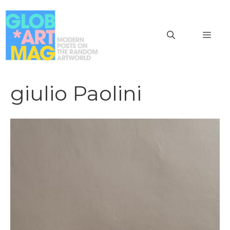
Vai
al
MEN
contenuto
giulio Paolini