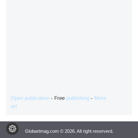
Open publication
- Free
publishing
-
More
art
Globartmag.com © 2026. All right reserverd.