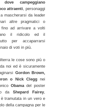
ari dove campeggiano
co attraenti
, personaggi
 a mascherarsi da leader
ari altre pragmatici o
, fino ad arrivare a volti
ano il ridicolo ed il
tutto per accaparrarsi
naio di voti in più.
ilterra le cose sono più o
a noi ed è sicuramente
maginarsi
Gordon Brown,
eron o Nick Clegg
nei
onico
Obama
del poster
to da
Shepard Fairey
,
 è tramutata in un vero e
olo della campagna per le