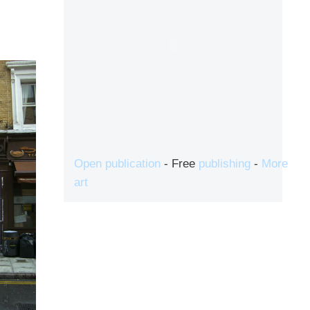
Open publication
- Free
publishing
-
More
art