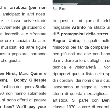
 si arrabbia (per non
Ben Eine
anticipato in altri nostri
re le tasse universitarie
In questi ultimi giorni il cele
Ovviamente gli studenti di
magazine
Artinfo
ha stilato un
a incredibile e sfrontata
di
5 protagonisti della street 
e ore rilanciata da altre
Regno Unito
, i quali molt
, musicisti ed altre figure
finiscono per far da comparse
mmossa popolare, portando
ben più noti ma che non hann
 che giusta.
da invidiare ai loro colleghi in 
tecnica e visionarietà . Vo
en Hirst, Marc Quinn e
riproporvi questa lista nella s
ash), Bobby Gillespie
di ricordarvi dei nomi che sicu
i fashion designers
Stella
lasceranno un segno all’intern
i 90 non hanno solamente
storia di questa meravigliosa 
 si sono offerti di pagare
artistica. Si parte con
Ben
r fees? We’ll pay your
classe 1970, autore di enormi 