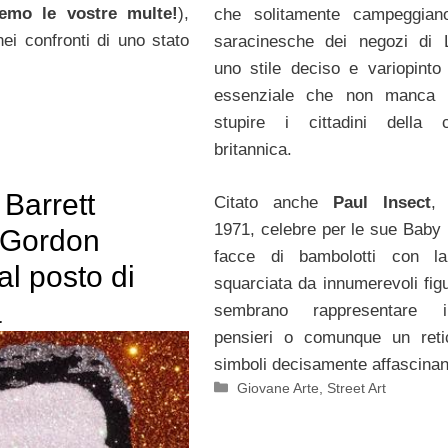
remo le vostre multe!
),
che solitamente campeggiano
ei confronti di uno stato
saracinesche dei negozi di 
uno stile deciso e variopinto
essenziale che non manca 
stupire i cittadini della c
britannica.
Barrett
Citato anche
Paul Insect
,
1971, celebre per le sue Baby
 Gordon
facce di bambolotti con la
l posto di
squarciata da innumerevoli fig
a
sembrano rappresentare 
pensieri o comunque un reti
simboli decisamente affascinant
Categorie
Giovane Arte
,
Street Art