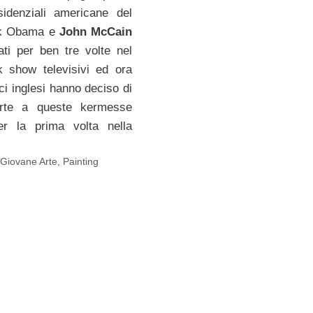
sidenziali americane del
ck Obama e
John McCain
ati per ben tre volte nel
k show televisivi ed ora
ici inglesi hanno deciso di
arte a queste kermesse
per la prima volta nella
,
Giovane Arte
,
Painting