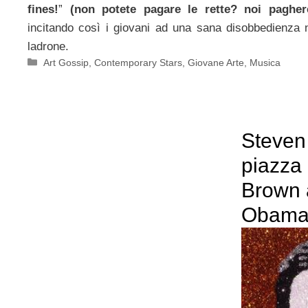
fines!
”
(non potete pagare le rette? noi paghe
incitando così i giovani ad una sana disobbedienza n
ladrone.
Categorie
Art Gossip
,
Contemporary Stars
,
Giovane Arte
,
Musica
Steven 
piazza
Brown a
Obam