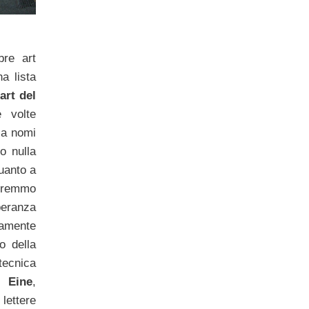
bre art
a lista
art del
e volte
 a nomi
o nulla
quanto a
rremmo
peranza
ramente
o della
tecnica
 Eine
,
lettere