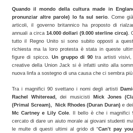
Quando il mondo della cultura made in England
pronunziar altre parole) lo fa sul serio
. Come già 
articoli, il governo britannico ha proposto di rialza
annuali a circa
14.000 dollari (9.000 sterline circa)
. 
tutto il Regno Unito si sono subito opposti a quest
richiesta ma la loro protesta è stata in queste ultim
figure di spicco.
Un gruppo di 90
tra artisti visivi
creative della Union Jack si è infatti unito alla so
nuova linfa a sostegno di una causa che ci sembra più
Tra i magnifici 90 svettano i nomi degli artisti
Dami
Rachel Whiteread,
dei musicisti
Mick Jones (Cl
(Primal Scream), Nick Rhodes (Duran Duran)
e de
Mc Cartney e Lily Cole
. Il bello è che i magnific
cercato di dare un aiuto morale ai giovani studenti ma
le multe di questi ultimi al grido di “
Can’t pay you