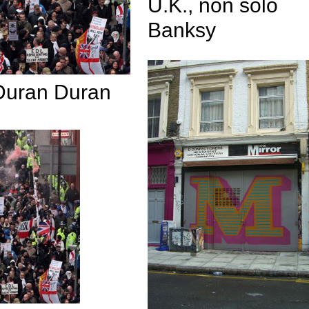
U.K., non solo
Banksy
 Duran Duran