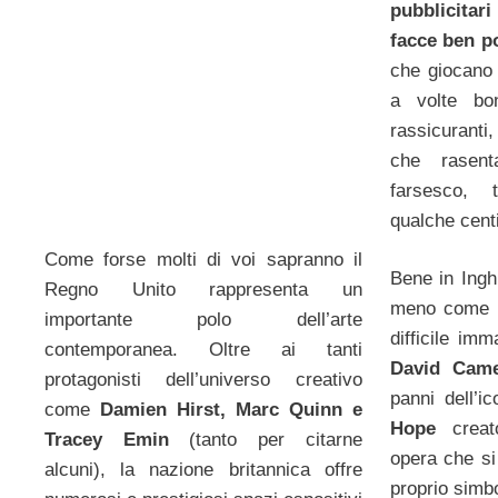
pubblicit
facce ben po
che giocano
a volte bon
rassicuranti
che rasent
farsesco, 
qualche centi
Come forse molti di voi sapranno il
Bene in Ingh
Regno Unito rappresenta un
meno come d
importante polo dell’arte
difficile im
contemporanea. Oltre ai tanti
David Cam
protagonisti dell’universo creativo
panni dell’ic
come
Damien Hirst, Marc Quinn e
Hope
crea
Tracey Emin
(tanto per citarne
opera che si
alcuni), la nazione britannica offre
proprio simb