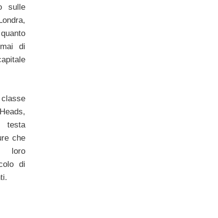
 sulle
Londra,
 quanto
mai di
apitale
 classe
 Heads,
 testa
ure che
i loro
colo di
i.