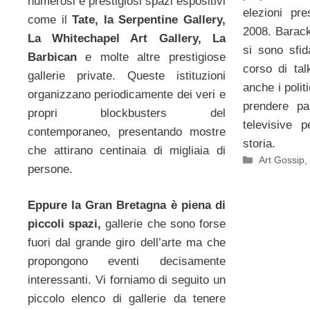
numerosi e prestigiosi spazi espositivi
elezioni pre
come il
Tate, la Serpentine Gallery,
2008. Bara
La Whitechapel Art Gallery, La
si sono sfid
Barbican
e molte altre prestigiose
corso di tal
gallerie private. Queste istituzioni
anche i polit
organizzano periodicamente dei veri e
prendere p
propri blockbusters del
televisive 
contemporaneo, presentando mostre
storia.
che attirano centinaia di migliaia di
Categorie
Art Gossip
persone.
Eppure la Gran Bretagna è piena di
piccoli spazi,
gallerie che sono forse
fuori dal grande giro dell’arte ma che
propongono eventi decisamente
interessanti. Vi forniamo di seguito un
piccolo elenco di gallerie da tenere