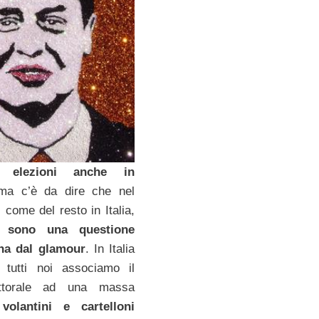
 elezioni anche in
ma c’è da dire che nel
 come del resto in Italia,
i sono una questione
na dal glamour
. In Italia
tutti noi associamo il
ettorale ad una massa
i
volantini e cartelloni