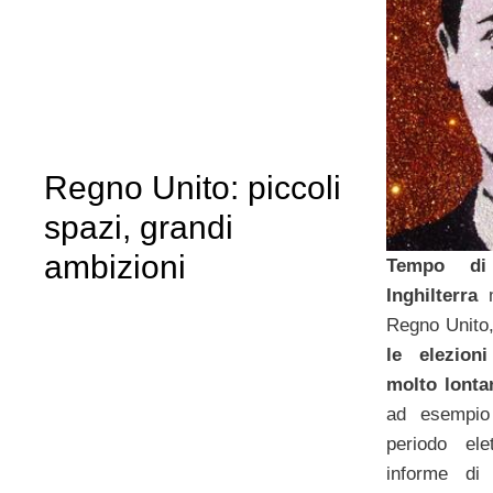
Regno Unito: piccoli
spazi, grandi
ambizioni
Tempo di
Inghilterra
Regno Unito,
le elezion
molto lonta
ad esempio 
periodo el
informe d