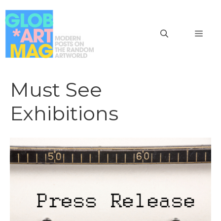
Vai
al
MEN
contenuto
Must See
Exhibitions