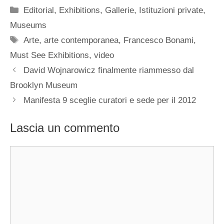
Categorie
Editorial
,
Exhibitions
,
Gallerie
,
Istituzioni private
,
Museums
Tag
Arte
,
arte contemporanea
,
Francesco Bonami
,
Must See Exhibitions
,
video
David Wojnarowicz finalmente riammesso dal
Brooklyn Museum
Manifesta 9 sceglie curatori e sede per il 2012
Lascia un commento
Commento