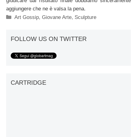
giudicare dal risultato finale dobbiamo sinceramente
aggiungere che ne è valsa la pena.
Categorie
Art Gossip
,
Giovane Arte
,
Sculpture
FOLLOW US ON TWITTER
CARTRIDGE