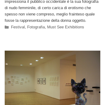
impressiona il pubblico occidentale è la sua fotografia
di nudo femminile, di certo carica di erotismo che
spesso non viene compreso, meglio frainteso quale
fosse la rappresentazione della donna oggetto.
Categorie
Festival
,
Fotografia
,
Must See Exhibitions