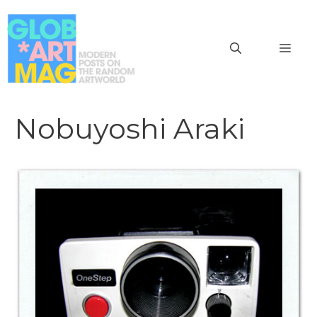
Vai
al
MEN
contenuto
Nobuyoshi Araki