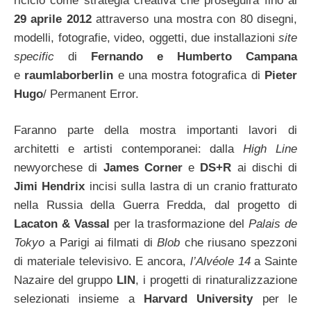
riciclo come strategia creativa che proseguirà fino al
29 aprile 2012
attraverso una mostra con 80 disegni,
modelli, fotografie, video, oggetti, due installazioni
site
specific
di
Fernando
e
Humberto Campana
e
raumlaborberlin
e una mostra fotografica di
Pieter
Hugo
/ Permanent Error.
Faranno parte della mostra importanti lavori di
architetti e artisti contemporanei: dalla
High Line
newyorchese di
James Corner
e
DS+R
ai dischi di
Jimi Hendrix
incisi sulla lastra di un cranio fratturato
nella Russia della Guerra Fredda, dal progetto di
Lacaton & Vassal
per la trasformazione del
Palais de
Tokyo
a Parigi ai filmati di
Blob
che riusano spezzoni
di materiale televisivo. E ancora,
l’Alvéole 14
a Sainte
Nazaire del gruppo
LIN
, i progetti di rinaturalizzazione
selezionati insieme a
Harvard University
per le