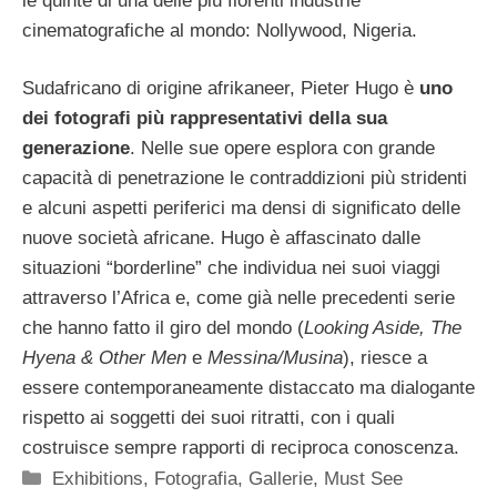
le quinte di una delle più fiorenti industrie
cinematografiche al mondo: Nollywood, Nigeria.
Sudafricano di origine afrikaneer, Pieter Hugo è
uno
dei fotografi più rappresentativi della sua
generazione
. Nelle sue opere esplora con grande
capacità di penetrazione le contraddizioni più stridenti
e alcuni aspetti periferici ma densi di significato delle
nuove società africane. Hugo è affascinato dalle
situazioni “borderline” che individua nei suoi viaggi
attraverso l’Africa e, come già nelle precedenti serie
che hanno fatto il giro del mondo (
Looking Aside, The
Hyena & Other Men
e
Messina/Musina
), riesce a
essere contemporaneamente distaccato ma dialogante
rispetto ai soggetti dei suoi ritratti, con i quali
costruisce sempre rapporti di reciproca conoscenza.
Categorie
Exhibitions
,
Fotografia
,
Gallerie
,
Must See