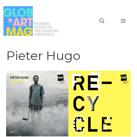
Vai
al
MEN
contenuto
Pieter Hugo