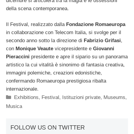
dicembre si articolerà tra la magia e le ossessioni
della scena contemporanea.
Il Festival, realizzato dalla
Fondazione Romaeuropa
in collaborazione con Telecom Italia, si svolge per il
secondo anno sotto la direzione di
Fabrizio Grifasi
,
con
Monique Veaute
vicepresidente e
Giovanni
Pieraccini
presidente e apre il sipario su un panorama
artistico la cui vitalità è sinonimo di fantasia creativa,
immagini polemiche, creazioni edonistiche,
confermando Romaeuropa prestigiosa ribalta
internazionale.
Categorie
Exhibitions
,
Festival
,
Istituzioni private
,
Museums
,
Musica
FOLLOW US ON TWITTER