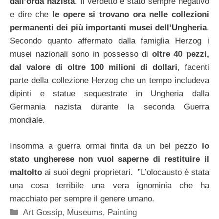
dall’orda nazista
. Il verdetto è stato sempre negativo
e dire che
le opere si trovano ora nelle collezioni
permanenti dei più importanti musei dell’Ungheria
.
Secondo quanto affermato dalla famiglia Herzog i
musei nazionali sono in possesso di
oltre 40 pezzi,
dal valore di oltre 100 milioni di dollari
, facenti
parte della collezione Herzog che un tempo includeva
dipinti e statue sequestrate in Ungheria dalla
Germania nazista durante la seconda Guerra
mondiale.
Insomma a guerra ormai finita da un bel pezzo
lo
stato ungherese non vuol saperne di restituire il
maltolto
ai suoi degni proprietari. ”L’olocausto è stata
una cosa terribile una vera ignominia che ha
macchiato per sempre il genere umano.
Categorie
Art Gossip
,
Museums
,
Painting