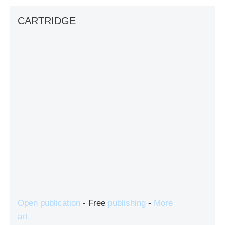
CARTRIDGE
Open publication
- Free
publishing
-
More
art