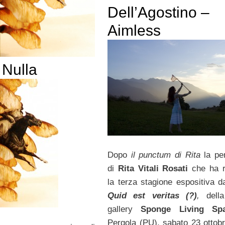
Dell’Agostino –
Aimless
 Nulla
Dopo
il punctum di Rita
la pe
di
Rita Vitali Rosati
che ha r
la terza stagione espositiva da
Quid est veritas (?)
,
dell
gallery
Sponge Living S
Pergola (PU),
sabato 23 ottob