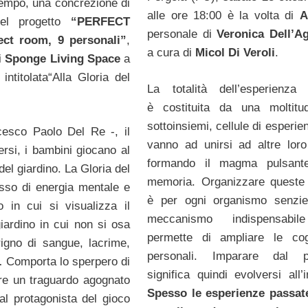
tempo, una concrezione di
alle ore 18:00 è la volta di
A
del progetto
“PERFECT
personale di
Veronica Dell’A
ect room, 9 personali”
,
a cura di
Micol Di Veroli
.
di
Sponge Living Space
a
intitolata“Alla Gloria del
La totalità dell’esperienza
è costituita da una moltitu
sottoinsiemi, cellule di esperi
cesco Paolo Del Re -, il
vanno ad unirsi ad altre loro 
ersi, i bambini giocano al
formando il magma pulsante
del giardino. La Gloria del
memoria. Organizzare queste 
usso di energia mentale e
è per ogni organismo senzie
in cui si visualizza il
meccanismo indispensabi
giardino in cui non si osa
permette di ampliare le cog
igno di sangue, lacrime,
personali. Imparare dal p
e… Comporta lo sperpero di
significa quindi evolversi all’i
ere un traguardo agognato
Spesso le esperienze passat
al protagonista del gioco