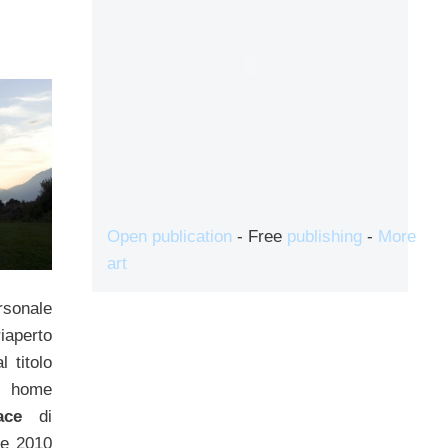
Open publication
- Free
publishing
-
More
art
rsonale
iaperto
l titolo
a home
pace
di
re 2010