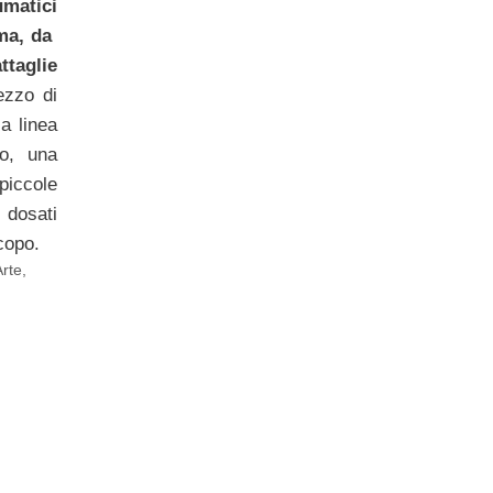
matici
ema, da
ttaglie
ezzo di
la linea
io, una
piccole
i dosati
copo.
rte
,