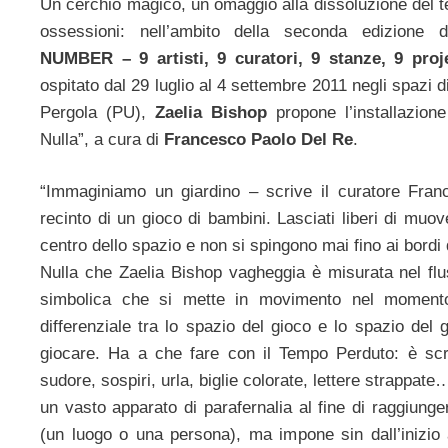
Un cerchio magico, un omaggio alla dissoluzione del 
ossessioni: nell’ambito della seconda edizione 
NUMBER – 9 artisti, 9 curatori, 9 stanze, 9 proj
ospitato dal 29 luglio al 4 settembre 2011 negli spazi 
Pergola (PU),
Zaelia Bishop
propone l’installazione 
Nulla”, a cura di
Francesco Paolo Del Re
.
“Immaginiamo un giardino – scrive il curatore Fran
recinto di un gioco di bambini. Lasciati liberi di muov
centro dello spazio e non si spingono mai fino ai bordi 
Nulla che Zaelia Bishop vagheggia è misurata nel fl
simbolica che si mette in movimento nel momento 
differenziale tra lo spazio del gioco e lo spazio del 
giocare. Ha a che fare con il Tempo Perduto: è scr
sudore, sospiri, urla, biglie colorate, lettere strappat
un vasto apparato di parafernalia al fine di raggiung
(un luogo o una persona), ma impone sin dall’inizio 