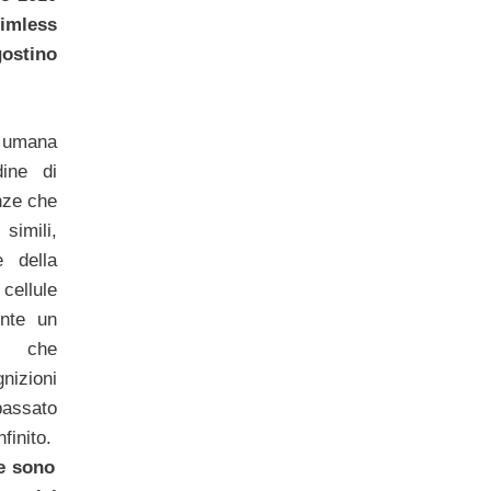
imless
gostino
 umana
dine di
enze che
simili,
 della
cellule
nte un
le che
nizioni
assato
nfinito.
e sono