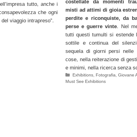
costellate da momenti trau
l’impresa tutto, anche i
misti ad attimi di gioia estr
 consapevolezza che ogni
perdite e riconquiste, da ba
 del viaggio intrapreso”.
perse e guerre vinte
. Nel m
tutti questi tumulti si estende 
sottile e continua del silenz
sequela di giorni persi nelle 
cose, nella reiterazione di gest
e minimi, nella ricerca senza s
Categorie
Exhibitions
,
Fotografia
,
Giovane A
Must See Exhibitions