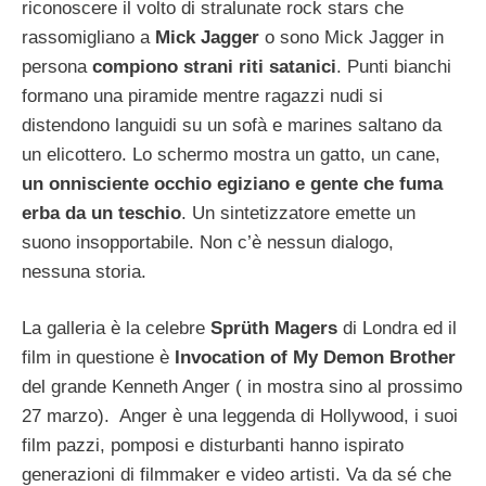
riconoscere il volto di stralunate rock stars che
rassomigliano a
Mick Jagger
o sono Mick Jagger in
persona
compiono strani riti satanici
. Punti bianchi
formano una piramide mentre ragazzi nudi si
distendono languidi su un sofà e marines saltano da
un elicottero. Lo schermo mostra un gatto, un cane,
un onnisciente occhio egiziano e gente che fuma
erba da un teschio
. Un sintetizzatore emette un
suono insopportabile. Non c’è nessun dialogo,
nessuna storia.
La galleria è la celebre
Sprüth Magers
di Londra ed il
film in questione è
Invocation of My Demon Brother
del grande Kenneth Anger ( in mostra sino al prossimo
27 marzo). Anger è una leggenda di Hollywood, i suoi
film pazzi, pomposi e disturbanti hanno ispirato
generazioni di filmmaker e video artisti. Va da sé che