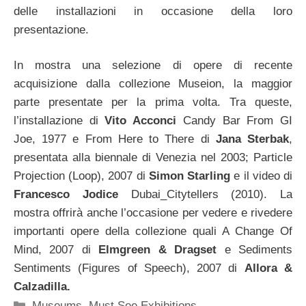
delle installazioni in occasione della loro
presentazione.
In mostra una selezione di opere di recente
acquisizione dalla collezione Museion, la maggior
parte presentate per la prima volta. Tra queste,
l’installazione di
Vito Acconci
Candy Bar From GI
Joe, 1977 e From Here to There di
Jana Sterbak
,
presentata alla biennale di Venezia nel 2003; Particle
Projection (Loop), 2007 di
Simon Starling
e il video di
Francesco Jodice
Dubai_Citytellers (2010). La
mostra offrirà anche l’occasione per vedere e rivedere
importanti opere della collezione quali A Change Of
Mind, 2007 di
Elmgreen & Dragset
e Sediments
Sentiments (Figures of Speech), 2007 di
Allora &
Calzadilla.
Categorie
Museums
,
Must See Exhibitions