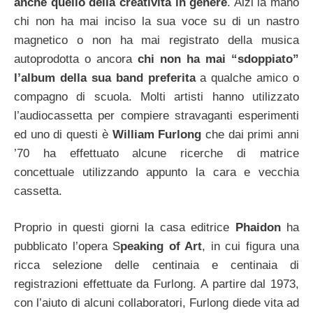
anche quello della creatività in genere
. Alzi la mano
chi non ha mai inciso la sua voce su di un nastro
magnetico o non ha mai registrato della musica
autoprodotta o ancora
chi non ha mai “sdoppiato”
l’album della sua band preferita
a qualche amico o
compagno di scuola. Molti artisti hanno utilizzato
l’audiocassetta per compiere stravaganti esperimenti
ed uno di questi è
William Furlong
che dai primi anni
’70 ha effettuato alcune ricerche di matrice
concettuale utilizzando appunto la cara e vecchia
cassetta.
Proprio in questi giorni la casa editrice
Phaidon
ha
pubblicato l’opera S
peaking of Art
, in cui figura una
ricca selezione delle centinaia e centinaia di
registrazioni effettuate da Furlong. A partire dal 1973,
con l’aiuto di alcuni collaboratori, Furlong diede vita ad