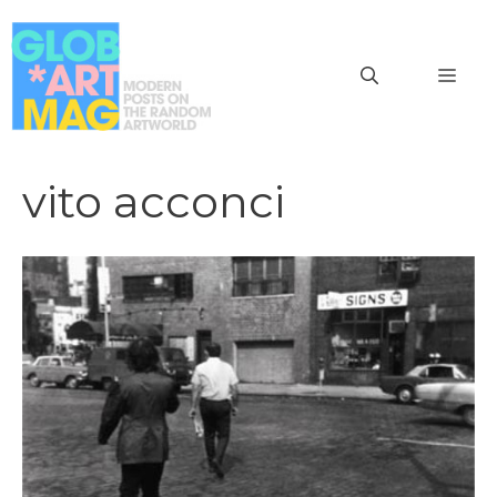
Vai
al
MEN
contenuto
vito acconci