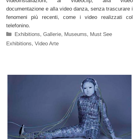
videoinstallazioni, ai videoclip, alla video
documentazione e alla video danza, senza trascurare i
fenomeni più recenti, come i video realizzati col
telefonino.
Categorie
Exhibitions
,
Gallerie
,
Museums
,
Must See
Exhibitions
,
Video Arte