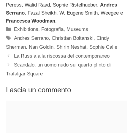
Peress, Walid Raad, Sophie Ristelhueber,
Andres
Serrano
, Fazal Sheikh, W. Eugene Smith, Weegee e
Francesca Woodman
.
Categorie
Exhibitions
,
Fotografia
,
Museums
Tag
Andres Serrano
,
Christian Boltanski
,
Cindy
Sherman
,
Nan Goldin
,
Shirin Neshat
,
Sophie Calle
La Russia alla riscossa del contemporaneo
Scandalo, un uomo nudo sul quarto plinto di
Trafalgar Square
Lascia un commento
Commento