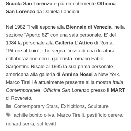
Scuola San Lorenzo
e più recentemente
Officina
San Lorenzo
da Daniela Lancioni.
Nel 1982 Tirelli espone alla
Biennale di Venezia
, nella
sezione “Aperto 82” con una sala personale. E’ del
1984 la personale alla
Galleria L’Attico
di Roma,
“Pitture al buio”, che segna l’inizio di una duratura
collaborazione con il gallerista romano Fabio
Sargentini. Risale al 1985 la sua prima personale
americana alla galleria di
Annina Nosei
a New York.
Marco Tirelli è attualmente presente allla mostra
Italia
Contemporanea, Officina San Lorenzo
presso il
MART
di Rovereto.
Categorie
Contemporary Stars
,
Exhibitions
,
Sculpture
Tag
achille bonito oliva
,
Marco Tirelli
,
pastificio cerere
,
richard serra
,
sol lewitt