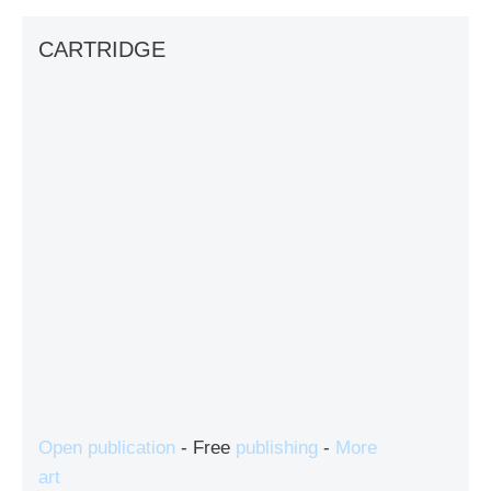
CARTRIDGE
Open publication
- Free
publishing
-
More
art