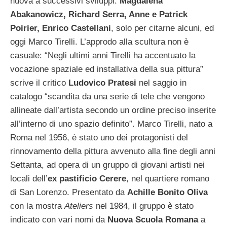
nuova a successivi sviluppi:
Magdalena
Abakanowicz, Richard Serra, Anne e Patrick
Poirier, Enrico Castellani
, solo per citarne alcuni, ed
oggi Marco Tirelli. L’approdo alla scultura non è
casuale: “Negli ultimi anni Tirelli ha accentuato la
vocazione spaziale ed installativa della sua pittura”
scrive il critico
Ludovico Pratesi
nel saggio in
catalogo “scandita da una serie di tele che vengono
allineate dall’artista secondo un ordine preciso inserite
all’interno di uno spazio definito”.
Marco Tirelli, nato a
Roma nel 1956, è stato uno dei protagonisti del
rinnovamento della pittura avvenuto alla fine degli anni
Settanta, ad opera di un gruppo di giovani artisti nei
locali dell’
ex pastificio Cerere
, nel quartiere romano
di San Lorenzo. Presentato da
Achille Bonito Oliva
con la mostra
Ateliers
nel 1984, il gruppo è stato
indicato con vari nomi da
Nuova Scuola Romana
a