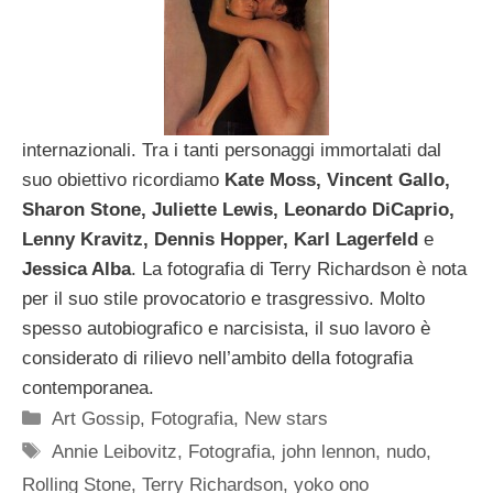
internazionali. Tra i tanti personaggi immortalati dal
suo obiettivo ricordiamo
Kate Moss, Vincent Gallo,
Sharon Stone, Juliette Lewis, Leonardo DiCaprio,
Lenny Kravitz, Dennis Hopper, Karl Lagerfeld
e
Jessica Alba
. La fotografia di Terry Richardson è nota
per il suo stile provocatorio e trasgressivo. Molto
spesso autobiografico e narcisista, il suo lavoro è
considerato di rilievo nell’ambito della fotografia
contemporanea.
Categorie
Art Gossip
,
Fotografia
,
New stars
Tag
Annie Leibovitz
,
Fotografia
,
john lennon
,
nudo
,
Rolling Stone
,
Terry Richardson
,
yoko ono