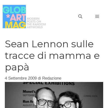
Vai
al
MEN
contenuto
Sean Lennon sulle
tracce di mamma e
papà
4 Settembre 2009
di
Redazione