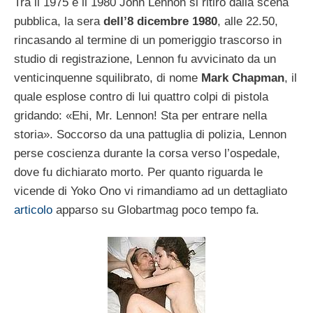
Tra il 1975 e il 1980 John Lennon si ritirò dalla scena
pubblica, la sera
dell’8 dicembre 1980
, alle 22.50,
rincasando al termine di un pomeriggio trascorso in
studio di registrazione, Lennon fu avvicinato da un
venticinquenne squilibrato, di nome
Mark Chapman
, il
quale esplose contro di lui quattro colpi di pistola
gridando: «Ehi, Mr. Lennon! Sta per entrare nella
storia». Soccorso da una pattuglia di polizia, Lennon
perse coscienza durante la corsa verso l’ospedale,
dove fu dichiarato morto. Per quanto riguarda le
vicende di Yoko Ono vi rimandiamo ad un dettagliato
articolo
apparso su Globartmag poco tempo fa.