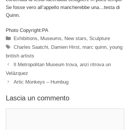
Se fosse vero all’appello mancherebbe una…testa di
Quinn.
Photo Copyright:PA
Categorie
Exhibitions
,
Museums
,
New stars
,
Sculpture
Tag
Charles Saatchi
,
Damien Hirst
,
marc quinn
,
young
british artists
Il Metropolitan Museum trova, anzi ritrova un
Velázquez
Artic Monkeys – Humbug
Lascia un commento
Commento