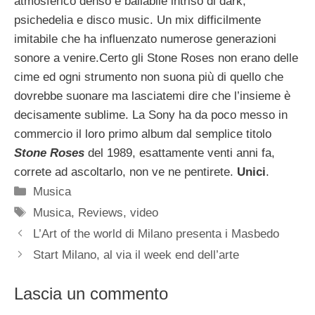
atmosferico denso e ballabile intriso di dark,
psichedelia e disco music. Un mix difficilmente
imitabile che ha influenzato numerose generazioni
sonore a venire.
Certo gli Stone Roses non erano delle
cime ed ogni strumento non suona più di quello che
dovrebbe suonare ma lasciatemi dire che l’insieme è
decisamente sublime. La Sony ha da poco messo in
commercio il loro primo album dal semplice titolo
Stone Roses
del 1989, esattamente venti anni fa,
correte ad ascoltarlo, non ve ne pentirete.
Unici
.
Categorie
Musica
Tag
Musica
,
Reviews
,
video
L’Art of the world di Milano presenta i Masbedo
Start Milano, al via il week end dell’arte
Lascia un commento