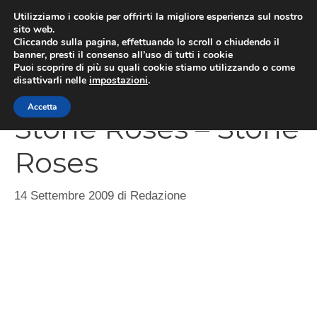
Vai
Utilizziamo i cookie per offrirti la migliore esperienza sul nostro
al
sito web.
Cliccando sulla pagina, effettuando lo scroll o chiudendo il
MEN
contenuto
banner, presti il consenso all’uso di tutti i cookie
Puoi scoprire di più su quali cookie stiamo utilizzando o come
disattivarli nelle
impostazioni
.
Accetta
Stone Roses – Stone
Roses
14 Settembre 2009
di
Redazione