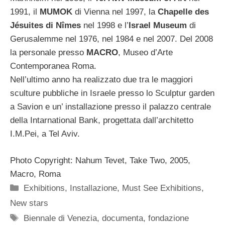
1991, il
MUMOK
di Vienna nel 1997, la
Chapelle des
Jésuites di Nîmes
nel 1998 e l’
Israel Museum
di
Gerusalemme nel 1976, nel 1984 e nel 2007. Del 2008
la personale presso
MACRO
, Museo d’Arte
Contemporanea Roma.
Nell’ultimo anno ha realizzato due tra le maggiori
sculture pubbliche in Israele presso lo Sculptur garden
a Savion e un’ installazione presso il palazzo centrale
della Intarnational Bank, progettata dall’architetto
I.M.Pei, a Tel Aviv.
Photo Copyright: Nahum Tevet, Take Two, 2005,
Macro, Roma
Categorie
Exhibitions
,
Installazione
,
Must See Exhibitions
,
New stars
Tag
Biennale di Venezia
,
documenta
,
fondazione