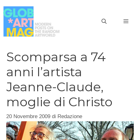
Vai
al
MEN
contenuto
Scomparsa a 74
anni l’artista
Jeanne-Claude,
moglie di Christo
20 Novembre 2009
di
Redazione