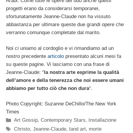
Arabi. Come tutte le opere del duo anche questi
progetti erano da considerarsi temporanei,
sfortunatamente Jeanne-Claude non ha vissuto
abbastanza per ultimare queste due grandi opere che
verranno comunque completate dal marito.
Noi ci uniamo al cordoglio e vi rimandiamo ad un
nostro precedente
articolo
presentato alcuni mesi fa
su queste pagine. Vi lasciamo con una frase di
Jeanne-Claude: “
la nostra arte esprime la qualità
dell’amore e della tenerezza che noi essere umani
abbiamo per tutto ciò che non dura
“.
Photo Copyright: Suzanne DeChillo/The New York
Times
Categorie
Art Gossip
,
Contemporary Stars
,
Installazione
Tag
Christo
,
Jeanne-Claude
,
land art
,
morte