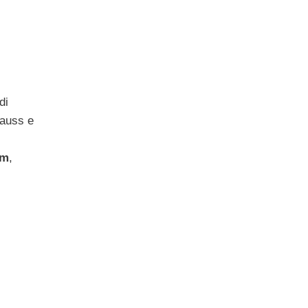
di
rauss e
um
,