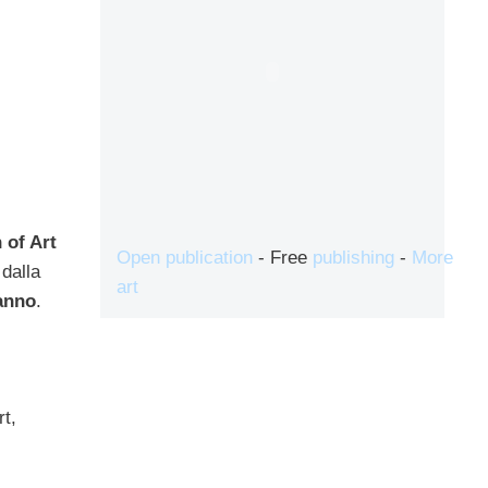
 of Art
Open publication
- Free
publishing
-
More
 dalla
art
’anno
.
t,