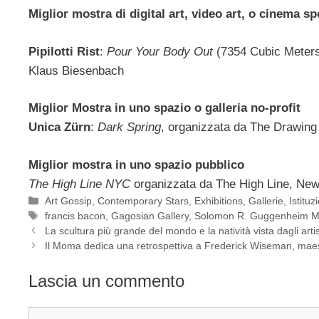
Miglior mostra di digital art, video art, o cinema s
Pipilotti Rist
:
Pour Your Body Out
(7354 Cubic Meters
Klaus Biesenbach
Miglior Mostra in uno spazio o galleria no-profit
Unica Zürn
:
Dark Spring
, organizzata da The Drawing
Miglior mostra in uno spazio pubblico
The High Line NYC
organizzata da The High Line, New
Categorie
Art Gossip
,
Contemporary Stars
,
Exhibitions
,
Gallerie
,
Istituz
Tag
francis bacon
,
Gagosian Gallery
,
Solomon R. Guggenheim 
La scultura più grande del mondo e la natività vista dagli art
Il Moma dedica una retrospettiva a Frederick Wiseman, maes
Lascia un commento
Commento