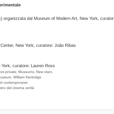
perimentale
) organizzata dal Museum of Modern Art, New York, curator
 Center, New York, curatore: João Ribas
 York, curatore: Lauren Ross
ioni private
,
Museums
,
New stars
Museum
,
William Kentridge
isti contemporanei
tro del cinema verità