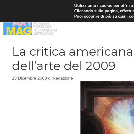
Vai
Utilizziamo i cookie per offrirt
Cliccando sulla pagina, effettua
al
Puoi scoprire di più su quali c
contenuto
La critica american
dell’arte del 2009
19 Dicembre 2009
di
Redazione