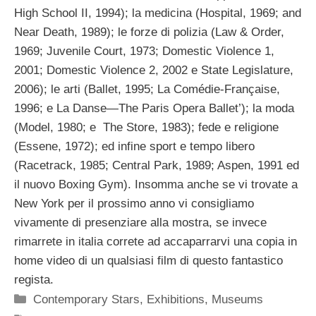
High School II, 1994); la medicina (Hospital, 1969; and
Near Death, 1989); le forze di polizia (Law & Order,
1969; Juvenile Court, 1973; Domestic Violence 1,
2001; Domestic Violence 2, 2002 e State Legislature,
2006); le arti (Ballet, 1995; La Comédie-Française,
1996; e La Danse—The Paris Opera Ballet’); la moda
(Model, 1980; e The Store, 1983); fede e religione
(Essene, 1972); ed infine sport e tempo libero
(Racetrack, 1985; Central Park, 1989; Aspen, 1991 ed
il nuovo Boxing Gym). Insomma anche se vi trovate a
New York per il prossimo anno vi consigliamo
vivamente di presenziare alla mostra, se invece
rimarrete in italia correte ad accaparrarvi una copia in
home video di un qualsiasi film di questo fantastico
regista.
Categorie
Contemporary Stars
,
Exhibitions
,
Museums