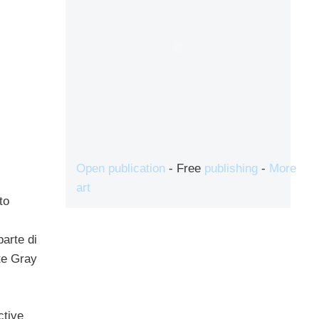
Open publication
- Free
publishing
-
More
art
to
parte di
te Gray
ctive