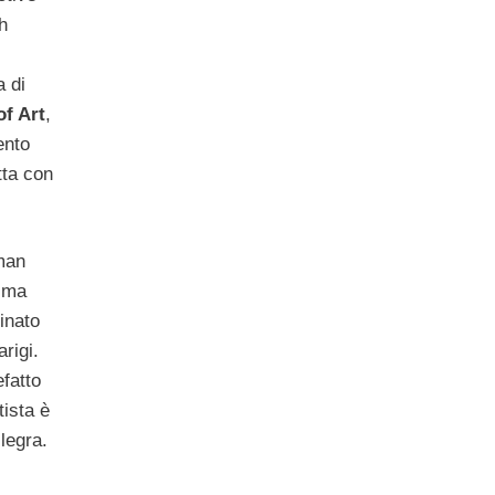
h
a di
f Art
,
ento
tta con
man
a ma
inato
rigi.
efatto
tista è
legra.