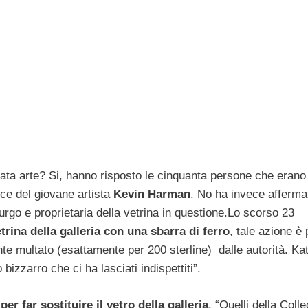
ata arte? Si, hanno risposto le cinquanta persone che erano
nce del giovane artista
Kevin Harman
. No ha invece afferma
rgo e proprietaria della vetrina in questione.Lo scorso 23
etrina della galleria con una sbarra di ferro
, tale azione è 
te multato (esattamente per 200 sterline) dalle autorità. Ka
bizzarro che ci ha lasciati indispettiti”.
r far sostituire il vetro della galleria
. “Quelli della Colle