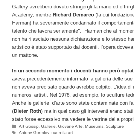
Gallery avrebbero dovuto stringergli la mano ed offrirgl
Academy, mentre
Richard Demarco
(la cui fondazion
Harman) ha severamente condannato il comportamento de
talento che lavora seriamente”. Harman che al moment
non ha rilasciato nessuna dichiarazione e lo stesso han
artistico è stato supportato dai docenti, l’opera doveva i
un mattone.
In un secondo momento i docenti hanno però optato
aveva precedentemente informato la galleria delle sue
non aveva precisato quando avrebbe colpito. L’idea di r
numerosi artisti. Nel 1978, ad esempio, lo sculture te
Anche le gallerie d’arte sono state contaminate con fa
(
Dieter Roth
) ma in quel caso gli interventi erano stat
stato forse eccessivo ma vedere le vetrine della propr
Categorie
Art Gossip
,
Gallerie
,
Giovane Arte
,
Museums
,
Sculpture
Tag
Antony Gormley
,
guerrilla art