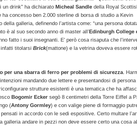
i un drink” ha dichiarato
Micheal Sandle
della Royal Scottis
e ha concesso ben 2.000 sterline di borsa di studio a Kevin
lla galleria, definendo l’artista come: “una persona dotat
o è al suo secondo anno di master all’
Edinburgh College o
no fatto i suoi insegnanti. E’ però cosa risaputa che l’interv
nfatti titolarsi
Brick
(mattone) e la vetrina doveva essere ro
 per una sbarra di ferro per problemi di sicurezza
. Har
 intenzioni mandando due lettere e presentandosi di person
iconfigurare strutture esistenti è una tematica che ha affasc
desco
Bogomir Ecker
segò 8 centimetri della Torre Eiffel a Pa
ngo (
Antony Gormley
) e con valige piene di formaggio putr
i pensati in accordo con le sedi espositive. Certo multare l’ar
ia galleria andare in pezzi non deve essere certo una cosa al