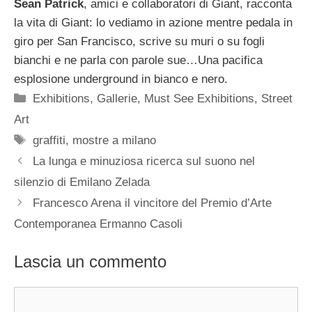
Sean Patrick
, amici e collaboratori di Giant, racconta
la vita di Giant: lo vediamo in azione mentre pedala in
giro per San Francisco, scrive su muri o su fogli
bianchi e ne parla con parole sue…Una pacifica
esplosione underground in bianco e nero.
Categorie
Exhibitions
,
Gallerie
,
Must See Exhibitions
,
Street
Art
Tag
graffiti
,
mostre a milano
La lunga e minuziosa ricerca sul suono nel
silenzio di Emilano Zelada
Francesco Arena il vincitore del Premio d’Arte
Contemporanea Ermanno Casoli
Lascia un commento
Commento