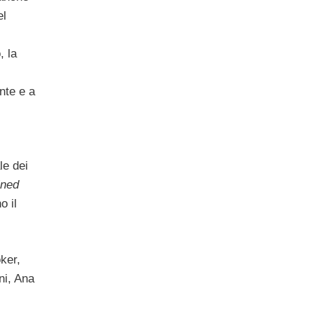
el
, la
nte e a
le dei
ined
o il
ker,
ni, Ana