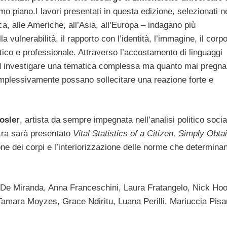
imo piano.
I lavori presentati in questa edizione, selezionati n
ca, alle Americhe, all’Asia, all’Europa – indagano più
a vulnerabilità, il rapporto con l’identità, l’immagine, il corpo
stico e professionale. Attraverso l’accostamento di linguaggi
ad investigare una tematica complessa ma quanto mai pregna
plessivamente possano sollecitare una reazione forte e
osler
, artista da sempre impegnata nell’analisi politico socia
tra sarà presentato
Vital Statistics of a Citizen, Simply Obta
ne dei corpi e l’interiorizzazione delle norme che determinan
a De Miranda, Anna Franceschini, Laura Fratangelo, Nick Hoo
mara Moyzes, Grace Ndiritu, Luana Perilli, Mariuccia Pisa