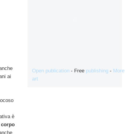
anche
Open publication
- Free
publishing
-
More
ani ai
art
iocoso
ativa è
l corpo
anche