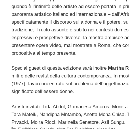
quando è l’intimità delle artiste ad essere portata in pr
panorama artistico italiano ed internazionale – dall’Afri
specificatamente il discorso sulla donna e il potere, sull
tradizione, il ruolo assunto e subito nei contesti dome
espressivi e prospettive diverse, la mostra ambisce 
presentare opere video, mai mostrate a Roma, che com
propositiva al tempo presente.
Special guest di questa edizione sarà inoltre
Martha R
miti e delle realtà della cultura contemporanea. In mos
(1977), lavoro incentrato sul problema dell’oggettivazio
significato dell’essere donne.
Artisti invitati: Lida Abdul, Grimanesa Amoros, Monic
Tara Mateik, Nandipha Mntambo, Anetta Mona Chisa, Ta
Prvacki, Moira Ricci, Marinella Senatore, Asli Sungu.
Categorie
Exhibitions
,
Gallerie
,
Must See Exhibitions
,
Video Arte