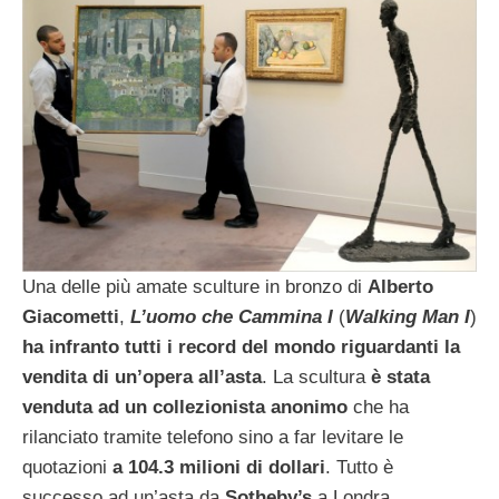
Una delle più amate sculture in bronzo di
Alberto
Giacometti
,
L’uomo che Cammina I
(
Walking Man I
)
ha infranto tutti i record del mondo riguardanti la
vendita di un’opera all’asta
. La scultura
è stata
venduta ad un collezionista anonimo
che ha
rilanciato tramite telefono sino a far levitare le
quotazioni
a 104.3 milioni di dollari
. Tutto è
successo ad un’asta da
Sotheby’s
a Londra