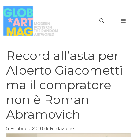
Vai
al
MEN
contenuto
Record all’asta per
Alberto Giacometti
ma il compratore
non è Roman
Abramovich
5 Febbraio 2010
di
Redazione