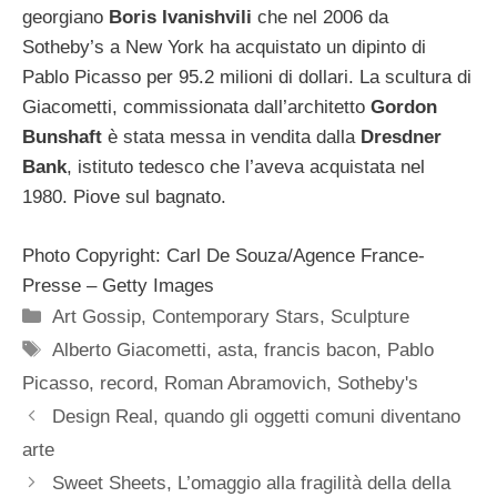
georgiano
Boris Ivanishvili
che nel 2006 da
Sotheby’s a New York ha acquistato un dipinto di
Pablo Picasso per 95.2 milioni di dollari. La scultura di
Giacometti, commissionata dall’architetto
Gordon
Bunshaft
è stata messa in vendita dalla
Dresdner
Bank
, istituto tedesco che l’aveva acquistata nel
1980. Piove sul bagnato.
Photo Copyright: Carl De Souza/Agence France-
Presse – Getty Images
Categorie
Art Gossip
,
Contemporary Stars
,
Sculpture
Tag
Alberto Giacometti
,
asta
,
francis bacon
,
Pablo
Picasso
,
record
,
Roman Abramovich
,
Sotheby's
Design Real, quando gli oggetti comuni diventano
arte
Sweet Sheets, L’omaggio alla fragilità della della