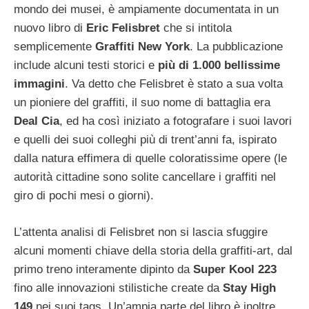
mondo dei musei, è ampiamente documentata in un
nuovo libro di
Eric Felisbret
che si intitola
semplicemente
Graffiti New York
.
La pubblicazione
include alcuni testi storici e
più di 1.000 bellissime
immagini
. Va detto che Felisbret è stato a sua volta
un pioniere del graffiti, il suo nome di battaglia era
Deal Cia
, ed ha così iniziato a fotografare i suoi lavori
e quelli dei suoi colleghi più di trent’anni fa, ispirato
dalla natura effimera di quelle coloratissime opere (le
autorità cittadine sono solite cancellare i graffiti nel
giro di pochi mesi o giorni).
L’attenta analisi di Felisbret non si lascia sfuggire
alcuni momenti chiave della storia della graffiti-art, dal
primo treno interamente dipinto da
Super Kool 223
fino alle innovazioni stilistiche create da
Stay High
149
nei suoi tags. Un’ampia parte del libro è inoltre