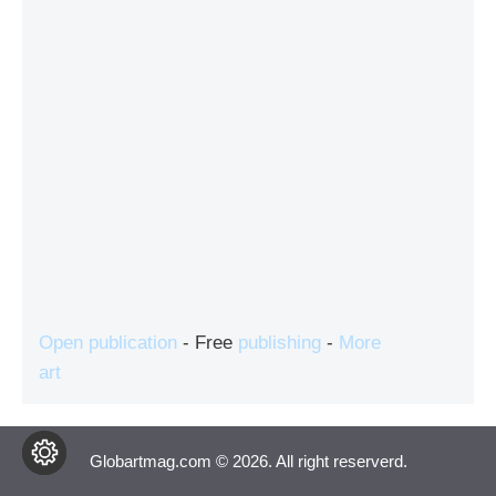
Open publication
- Free
publishing
-
More
art
Globartmag.com © 2026. All right reserverd.