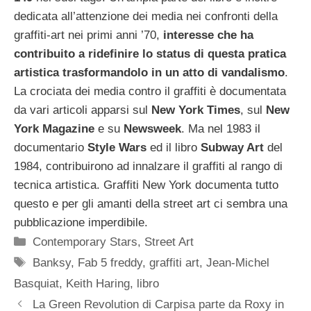
dedicata all’attenzione dei media nei confronti della
graffiti-art nei primi anni ’70,
interesse che ha
contribuito a ridefinire lo status di questa pratica
artistica trasformandolo in un atto di vandalismo
.
La crociata dei media contro il graffiti è documentata
da vari articoli apparsi sul
New York Times
, sul
New
York Magazine
e su
Newsweek
. Ma nel 1983 il
documentario
Style Wars
ed il libro
Subway Art
del
1984, contribuirono ad innalzare il graffiti al rango di
tecnica artistica. Graffiti New York documenta tutto
questo e per gli amanti della street art ci sembra una
pubblicazione imperdibile.
Categorie
Contemporary Stars
,
Street Art
Tag
Banksy
,
Fab 5 freddy
,
graffiti art
,
Jean-Michel
Basquiat
,
Keith Haring
,
libro
La Green Revolution di Carpisa parte da Roxy in