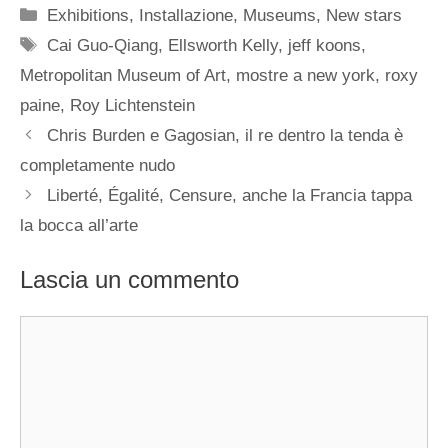
Categorie
Exhibitions
,
Installazione
,
Museums
,
New stars
Tag
Cai Guo-Qiang
,
Ellsworth Kelly
,
jeff koons
,
Metropolitan Museum of Art
,
mostre a new york
,
roxy
paine
,
Roy Lichtenstein
Chris Burden e Gagosian, il re dentro la tenda è
completamente nudo
Liberté, Égalité, Censure, anche la Francia tappa
la bocca all’arte
Lascia un commento
Commento