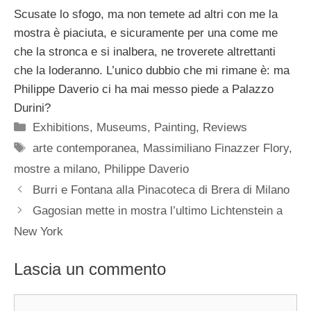
Scusate lo sfogo, ma non temete ad altri con me la
mostra è piaciuta, e sicuramente per una come me
che la stronca e si inalbera, ne troverete altrettanti
che la loderanno. L’unico dubbio che mi rimane è: ma
Philippe Daverio ci ha mai messo piede a Palazzo
Durini?
Categorie
Exhibitions
,
Museums
,
Painting
,
Reviews
Tag
arte contemporanea
,
Massimiliano Finazzer Flory
,
mostre a milano
,
Philippe Daverio
Burri e Fontana alla Pinacoteca di Brera di Milano
Gagosian mette in mostra l’ultimo Lichtenstein a
New York
Lascia un commento
Commento