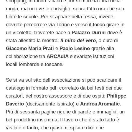
shopping, in fondo Milano è pur sempre la città della
moda, ma non ve lo consiglio, soprattutto ora che son
finite le scuole.
Per scappare della ressa, invece,
dovrete percorrere via Torino e verso il fondo girare in
un vicoletto, troverete pace a
Palazzo Durini
dove è
stata allestita la mostra:
Il mito del vero
, a cura di
Giacomo Maria Prati
e
Paolo Lesino
grazie alla
collaborazione tra
ARCAdiA
e svariate istituzioni
locali lombarde e toscane.
Se si va sul sito dell’associazione si può scaricare il
catalogo in formato pdf, correlato da bei testi dei due
curatori, del nostro assessore e di due ospiti:
Philippe
Daverio
(decisamente ispirato) e
Andrea Aromatic
.
Più di sessanta pagine ricche di parole e immagini, un
bel prodottino insomma. Il lavoro che è stato fatto è
visibile e tanto, che quasi mi spiace dire che