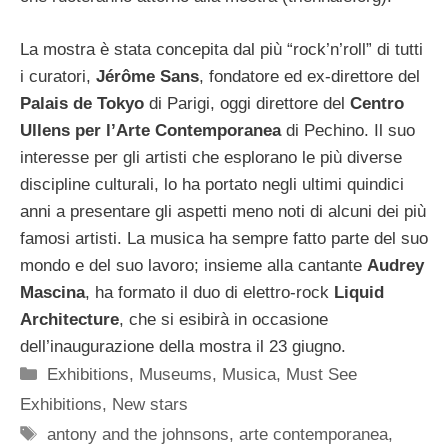
La mostra è stata concepita dal più “rock’n’roll” di tutti
i curatori,
Jérôme Sans
, fondatore ed ex-direttore del
Palais de Tokyo
di Parigi, oggi direttore del
Centro
Ullens per l’Arte Contemporanea
di Pechino. Il suo
interesse per gli artisti che esplorano le più diverse
discipline culturali, lo ha portato negli ultimi quindici
anni a presentare gli aspetti meno noti di alcuni dei più
famosi artisti. La musica ha sempre fatto parte del suo
mondo e del suo lavoro; insieme alla cantante
Audrey
Mascina
, ha formato il duo di elettro-rock
Liquid
Architecture
, che si esibirà in occasione
dell’inaugurazione della mostra il 23 giugno.
Categorie
Exhibitions
,
Museums
,
Musica
,
Must See
Exhibitions
,
New stars
Tag
antony and the johnsons
,
arte contemporanea
,