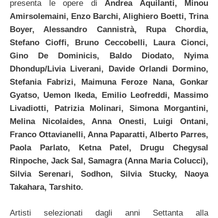
presenta le opere di
Andrea Aquilanti, Minou
Amirsolemaini, Enzo Barchi, Alighiero Boetti, Trina
Boyer, Alessandro Cannistrà, Rupa Chordia,
Stefano Cioffi, Bruno Ceccobelli, Laura Cionci,
Gino De Dominicis, Baldo Diodato, Nyima
Dhondup/Livia Liverani, Davide Orlandi Dormino,
Stefania Fabrizi, Maimuna Feroze Nana, Gonkar
Gyatso, Uemon Ikeda, Emilio Leofreddi, Massimo
Livadiotti, Patrizia Molinari, Simona Morgantini,
Melina Nicolaides, Anna Onesti, Luigi Ontani,
Franco Ottavianelli, Anna Paparatti, Alberto Parres,
Paola Parlato, Ketna Patel, Drugu Chegysal
Rinpoche, Jack Sal, Samagra (Anna Maria Colucci),
Silvia Serenari, Sodhon, Silvia Stucky, Naoya
Takahara, Tarshito.
Artisti selezionati dagli anni Settanta alla