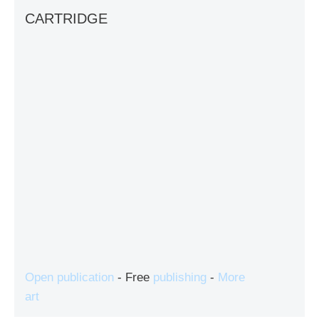
CARTRIDGE
Open publication
- Free
publishing
-
More
art