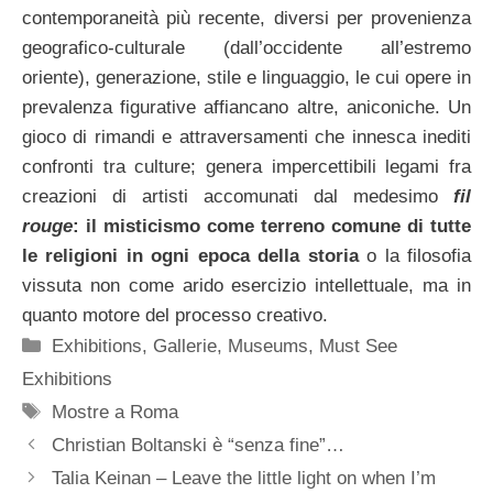
contemporaneità più recente, diversi per provenienza
geografico-culturale (dall’occidente all’estremo
oriente), generazione, stile e linguaggio, le cui opere in
prevalenza figurative affiancano altre, aniconiche. Un
gioco di rimandi e attraversamenti che innesca inediti
confronti tra culture; genera impercettibili legami fra
creazioni di artisti accomunati dal medesimo
fil
rouge
: il misticismo come terreno comune di tutte
le religioni in ogni epoca della storia
o la filosofia
vissuta non come arido esercizio intellettuale, ma in
quanto motore del processo creativo.
Categorie
Exhibitions
,
Gallerie
,
Museums
,
Must See
Exhibitions
Tag
Mostre a Roma
Christian Boltanski è “senza fine”…
Talia Keinan – Leave the little light on when I’m