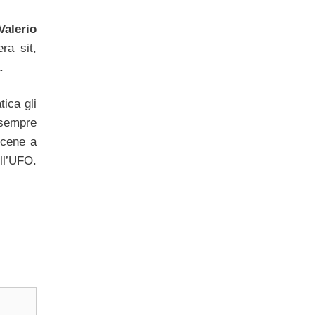
Valerio
ra sit,
.
tica gli
 sempre
 scene a
ell’UFO.