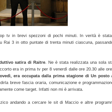
lop tv in brevi spezzoni di pochi minuti. In verità è stat
u Rai 3 in otto puntate di trenta minuti ciascuna, passand
uttivo satira di Raitre
. Ne è stata realizzata una sola st
orto era in prima tv per 8 venerdì dalle ore 20.30 alle ore
giovedì, era occupata dalla prima stagione di Un posto 
per dirla breve fascia oraria, comunicazione e programmazion
mente come target. Infatti non mi è arrivata.
zico andando a cercare le sit di Maccio e altre program