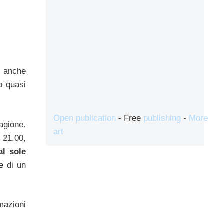
a anche
o quasi
Open publication
- Free
publishing
-
More
agione.
art
 21.00,
al sole
e di un
mazioni