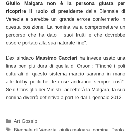
Giulio Malgara non è la persona giusta per
ricoprire il ruolo di presidente
della Biennale di
Venezia e sarebbe un grande errore confermarlo in
questa posizione. La nomina va a compromettere un
percorso che ha dato i suoi frutti e che dovrebbe
essere portato alla sua naturale fine”.
L’ex sindaco
Massimo Cacciari
ha invece usato una
linea ben più dura di quella di Orsoni: “Finchè i poli
culturali di questo sistema marcio saranno in mano
alle lobby politiche, le cose andranno sempre così”.
Se il Consiglio dei Ministri accetterà la Malgara, la sua
nomina diverrà definitiva a partire dal 1 gennaio 2012.
Categorie
Art Gossip
Tag
Biennale di Venezia
,
giulio malgara
,
nomina
,
Paolo