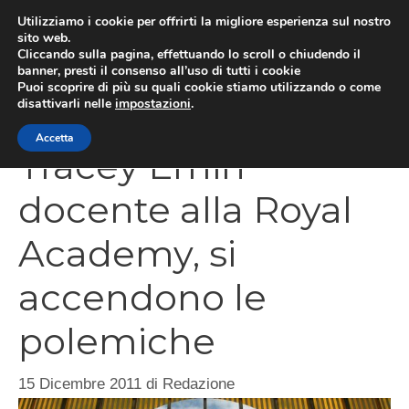
Vai
Utilizziamo i cookie per offrirti la migliore esperienza sul nostro
al
sito web.
Cliccando sulla pagina, effettuando lo scroll o chiudendo il
MEN
contenuto
banner, presti il consenso all’uso di tutti i cookie
Puoi scoprire di più su quali cookie stiamo utilizzando o come
disattivarli nelle
impostazioni
.
Accetta
Tracey Emin
docente alla Royal
Academy, si
accendono le
polemiche
15 Dicembre 2011
di
Redazione