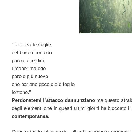
“Taci. Su le soglie
del bosco non odo
parole che dici
umane; ma odo
parole più nuove
che parlano gocciole e foglie
lontane.”
Perdonatemi l’attacco dannunziano
ma questo stralc
degli elementi che in questi ultimi giorni ha bloccato i
contemporanea.
Questo invito al silenzio, all’estraniamento momenta