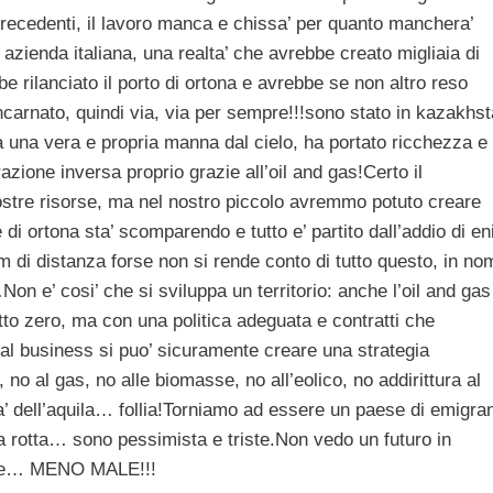
ecedenti, il lavoro manca e chissa’ per quanto manchera’
zienda italiana, una realta’ che avrebbe creato migliaia di
be rilanciato il porto di ortona e avrebbe se non altro reso
ncarnato, quindi via, via per sempre!!!sono stato in kazakhs
tata una vera e propria manna dal cielo, ha portato ricchezza e
ione inversa proprio grazie all’oil and gas!Certo il
ostre risorse, ma nel nostro piccolo avremmo potuto creare
i ortona sta’ scomparendo e tutto e’ partito dall’addio di e
 km di distanza forse non si rende conto di tutto questo, in no
n e’ cosi’ che si sviluppa un territorio: anche l’oil and gas
to zero, ma con una politica adeguata e contratti che
 al business si puo’ sicuramente creare una strategia
 no al gas, no alle biomasse, no all’eolico, no addirittura al
a’ dell’aquila… follia!Torniamo ad essere un paese di emigran
ta rotta… sono pessimista e triste.Non vedo un futuro in
velle… MENO MALE!!!