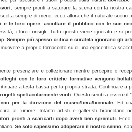
avori
, sempre pronti a saturare la scena con la nostra ca
 ascolta sempre di meno, ecco allora che il naturale suono p
ti e le loro opere, ascoltare il pubblico con le sue nec
ssità, i loro consigli. Tutto questo viene ignorato e si pre
sip.
Sempre più spesso critica e curatela ignorano gli arti
muovere a proprio tornaconto su di una egocentrica scacch
ente presenziare e collezionare mentre percepire e recep
olleghi con le loro critiche formative vengono bolla
ontinuare a testa bassa per la propria strada. Continuare a 
ogetti spettacolarmente vuoti.
Questo sembra essere il “
eno per la direzione del museo/fiera/biennale
. Ed un
pra al rumore. Intanto artisti e galleristi brancolano ne
tori pronti a scaricarli dopo averli ben spremuti
. Ecco
taliano.
Se solo sapessimo adoperare il nostro senno
, sa