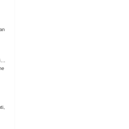
tan
ni…
me
ti,