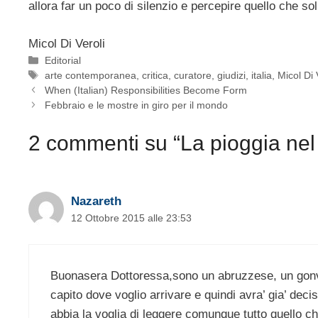
allora far un poco di silenzio e percepire quello che so
Micol Di Veroli
Categorie
Editorial
Tag
arte contemporanea
,
critica
,
curatore
,
giudizi
,
italia
,
Micol Di 
When (Italian) Responsibilities Become Form
Febbraio e le mostre in giro per il mondo
2 commenti su “La pioggia nel 
Nazareth
12 Ottobre 2015 alle 23:53
Buonasera Dottoressa,sono un abruzzese, un gonva
capito dove voglio arrivare e quindi avra’ gia’ de
abbia la voglia di leggere comunque tutto quello ch