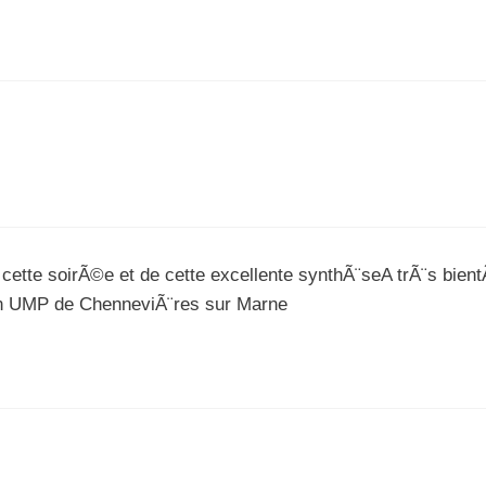
tte soirÃ©e et de cette excellente synthÃ¨seA trÃ¨s bient
on UMP de ChenneviÃ¨res sur Marne