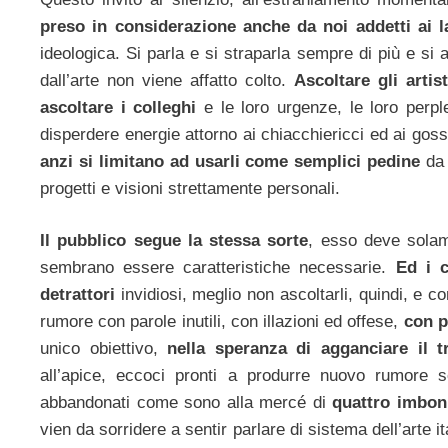
preso in considerazione anche da noi addetti ai l
ideologica. Si parla e si straparla sempre di più e si
dall’arte non viene affatto colto.
Ascoltare gli artis
ascoltare i colleghi
e le loro urgenze, le loro perple
disperdere energie attorno ai chiacchiericci ed ai gos
anzi si limitano ad usarli come semplici pedine
da 
progetti e visioni strettamente personali.
Il pubblico segue la stessa sorte
, esso deve solam
sembrano essere caratteristiche necessarie.
Ed i c
detrattori
invidiosi, meglio non ascoltarli, quindi, e c
rumore con parole inutili, con illazioni ed offese,
con pr
unico obiettivo,
nella speranza di agganciare il tr
all’apice, eccoci pronti a produrre nuovo rumore so
abbandonati come sono alla mercé di
quattro imboni
vien da sorridere a sentir parlare di sistema dell’arte i