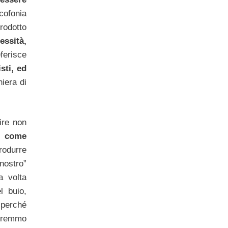
cofonia
rodotto
essità,
ferisce
sti, ed
iera di
ire non
ti come
produrre
nostro”
a volta
l buio,
 perché
premmo