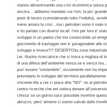
stanno attraversando una crisi economica senza pr
ancora… abbiamo mandato via l’eni, la piu’ grande a
posti di lavoro (considerando tutto l’indotto), avreb
meno amara la crisi…ma i petrolieri sono il male i
e ho parlato con diversi locali: l’eni per loro e’ s
sviluppo in un paese che sta conoscendo un emigraz
giacimento di kashagan non e’ paragonabile alle n
sviluppo e invece?!? DESERTO!la zona industriale d
Lei, illustre ricercatrice che si trova a migliaia di
di una difesa dell’ambiente senza se e senza ma…No
puo’ essere “sostenibile”, ovviamente non ha impat
prevedano lo sviluppo del territorio parallelamente
vincente.Ma a noi ci piace dire “NO”: no al petrolio,
centro ricerche che eni voleva donare all’universit
chissa’ se un giorno sara’ possibile invertire ques
abruzzo, pero’ almeno ci siamo salvati dalle tri