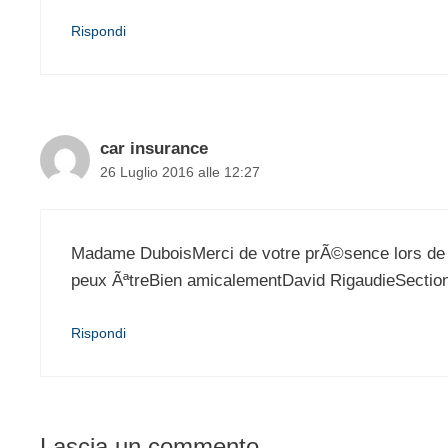
Rispondi
car insurance
26 Luglio 2016 alle 12:27
Madame DuboisMerci de votre prÃ©sence lors de ce
peux ÃªtreBien amicalementDavid RigaudieSecti
Rispondi
Lascia un commento