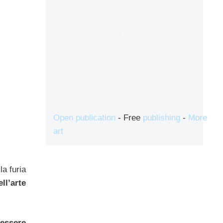
Open publication
- Free
publishing
-
More
art
a furia
ll’arte
essere