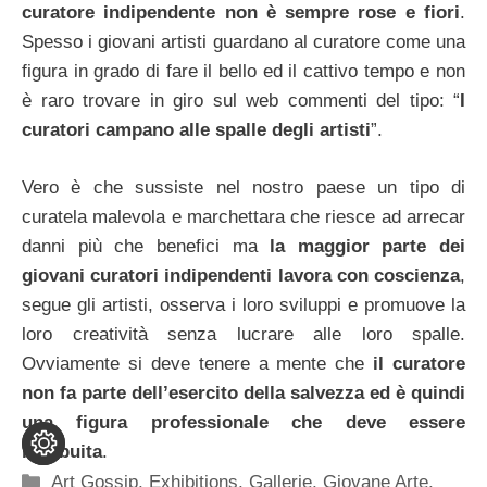
curatore indipendente non è sempre rose e fiori
.
Spesso i giovani artisti guardano al curatore come una
figura in grado di fare il bello ed il cattivo tempo e non
è raro trovare in giro sul web commenti del tipo: “
I
curatori campano alle spalle degli artisti
”.
Vero è che sussiste nel nostro paese un tipo di
curatela malevola e marchettara che riesce ad arrecar
danni più che benefici ma
la maggior parte dei
giovani curatori indipendenti lavora con coscienza
,
segue gli artisti, osserva i loro sviluppi e promuove la
loro creatività senza lucrare alle loro spalle.
Ovviamente si deve tenere a mente che
il curatore
non fa parte dell’esercito della salvezza ed è quindi
una figura professionale che deve essere
retribuita
.
Categorie
Art Gossip
,
Exhibitions
,
Gallerie
,
Giovane Arte
,