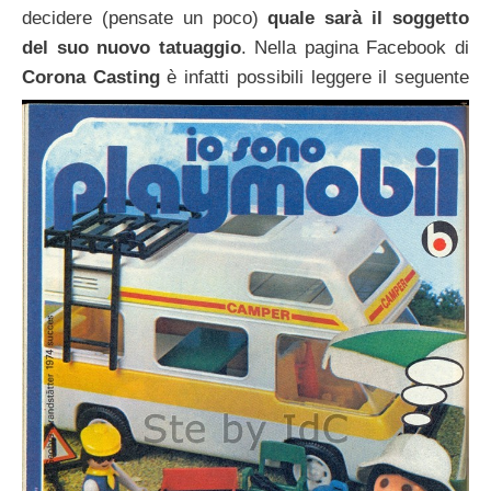
decidere (pensate un poco)
quale sarà il soggetto
del suo nuovo tatuaggio
. Nella pagina Facebook di
Corona Casting
è infatti possibili leggere il seguente
delirio:
Categorie
Art Prizes