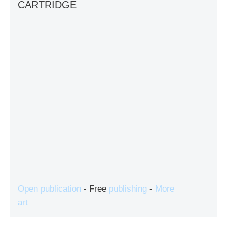
CARTRIDGE
Open publication
- Free
publishing
-
More
art