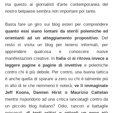
ma questo ai giornalisti d’arte contemporanea del
nostro belpaese sembra non importare poi tanto.
Basta fare un giro sui blog esteri per comprendere
quanto essi siano lontani da sterili polemiche ed
orientanti ad un atteggiamento propositivo
. Del
resto si visita un blog per tenersi informati, per
apprendere qualcosa e conoscere nuove
manifestazioni creative. In
Italia ci si ritrova invece a
leggere pagine e pagine di invettive
e polemiche
contro chi è più debole. Per contro, una buona tattica
è anche quella di sparare a zero su chi è talmente più
in alto di te che nemmeno ti noterà,
ve li immaginate
Jeff Koons, Damien Hirst o Maurizio Cattelan
mentre rispondono ad una critica lanciatagli contro da
un piccolo blog italiano? Odio, rancori e battaglie
personali,
di testi critici o articoli un poco più