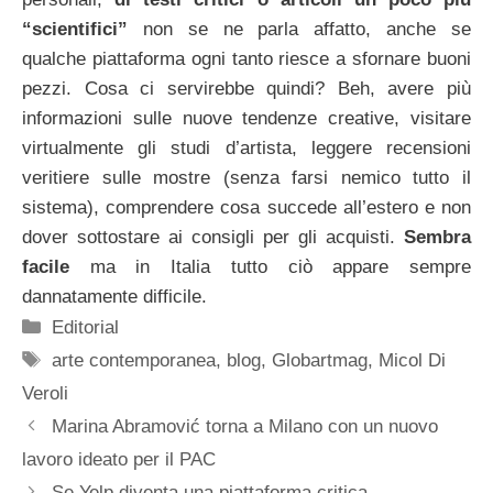
“scientifici”
non se ne parla affatto, anche se
qualche piattaforma ogni tanto riesce a sfornare buoni
pezzi. Cosa ci servirebbe quindi? Beh, avere più
informazioni sulle nuove tendenze creative, visitare
virtualmente gli studi d’artista, leggere recensioni
veritiere sulle mostre (senza farsi nemico tutto il
sistema), comprendere cosa succede all’estero e non
dover sottostare ai consigli per gli acquisti.
Sembra
facile
ma in Italia tutto ciò appare sempre
dannatamente difficile.
Categorie
Editorial
Tag
arte contemporanea
,
blog
,
Globartmag
,
Micol Di
Veroli
Marina Abramović torna a Milano con un nuovo
lavoro ideato per il PAC
Se Yelp diventa una piattaforma critica