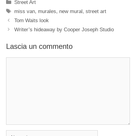
Categorie
Street Art
Tag
miss van
,
murales
,
new mural
,
street art
Tom Waits look
Writer’s hideaway by Cooper Joseph Studio
Lascia un commento
Commento
Nome