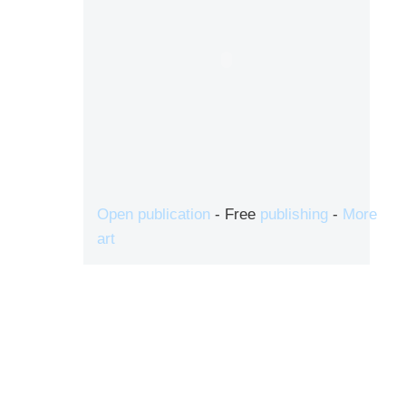
Open publication
- Free
publishing
-
More
art