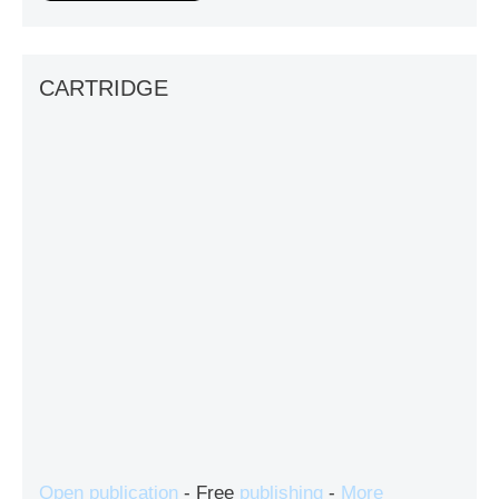
CARTRIDGE
Open publication
- Free
publishing
-
More