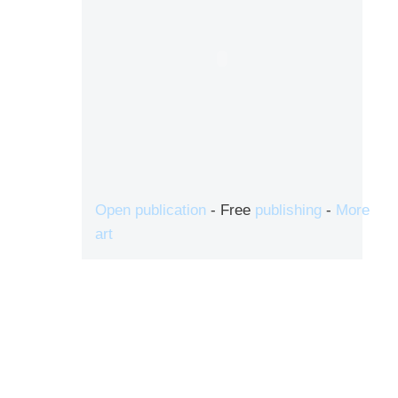
Open publication
- Free
publishing
-
More
art