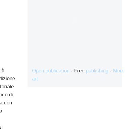
 è
Open publication
- Free
publishing
-
More
dizione
art
toriale
oco di
ta con
a
ei