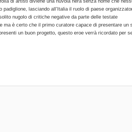
a folla di artisti diviene una nuvola nera senza nome che nes
padiglione, lasciando all’Italia il ruolo di paese organizzato
olito nugolo di critiche negative da parte delle testate
ne ma è certo che il primo curatore capace di presentare un 
he presenti un buon progetto, questo eroe verrà ricordato per 