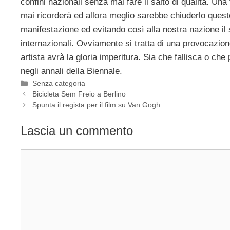
confini nazionali senza mai fare il salto di qualità. Un
mai ricorderà ed allora meglio sarebbe chiuderlo questo 
manifestazione ed evitando così alla nostra nazione il s
internazionali. Ovviamente si tratta di una provocazio
artista avrà la gloria imperitura. Sia che fallisca o c
negli annali della Biennale.
Categorie
Senza categoria
Bicicleta Sem Freio a Berlino
Spunta il regista per il film su Van Gogh
Lascia un commento
Commento