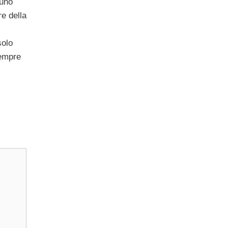
suno
re della
solo
sempre