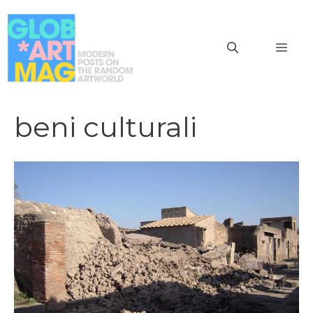
Vai
al
MEN
contenuto
beni culturali