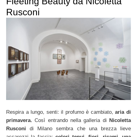
Fleeting Beauty da Nicoletta
Rusconi
Respira a lungo, senti: il profumo è cambiato,
aria di
primavera.
Così entrando nella galleria di
Nicoletta
Rusconi
di Milano sembra che una brezza lieve
accarezzi la faccia:
colori tenui, fiori, ricami, una