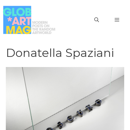
Vai
al
MEN
contenuto
Donatella Spaziani